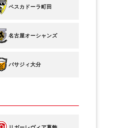
ペスカドーラ町田
名古屋オーシャンズ
バサジィ大分
リガーレヴィア葛飾