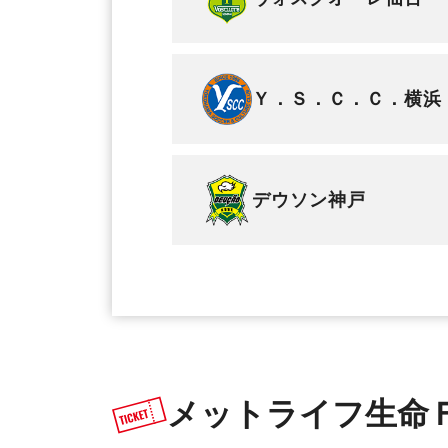
Ｙ．Ｓ．Ｃ．Ｃ．横浜
デウソン神戸
メットライフ生命Ｆ