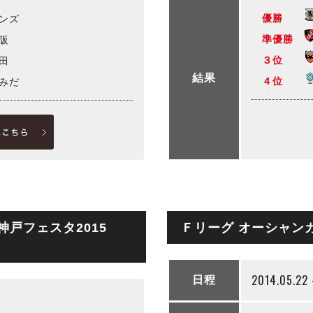
優勝
ンズ
準優勝
阪
３位
田
結果
４位
みだ
神戸フェスタ2015
Ｆリーグ オーシャンカ
2014.05.22 
日程