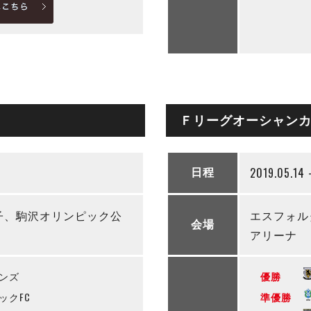
Ｆリーグオーシャンカッ
2019.05.14 
日程
子、駒沢オリンピック公
エスフォル
会場
アリーナ
ンズ
優勝
クFC
準優勝