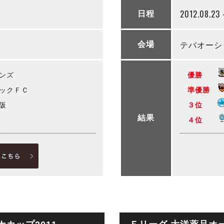
2012.08.23 
日程
テバオーシ
会場
ンズ
優勝
ックＦＣ
準優勝
阪
３位
結果
４位