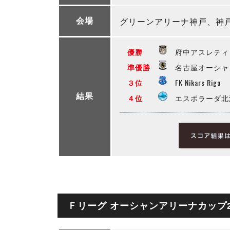
グリーンアリーナ神戸、神
会場
優勝
府中アスレティ
準優勝
名古屋オーシャ
３位
FK Nikars Riga
結果
４位
エスポラーダ北
Ｆリーグ オーシャンアリーナカップ2