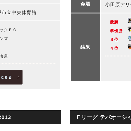
小田原アリ
会場
戸市立中央体育館
優勝
ックＦＣ
準優勝
ンズ
３位
結果
４位
海道
013
Ｆリーグ テバオーシャ