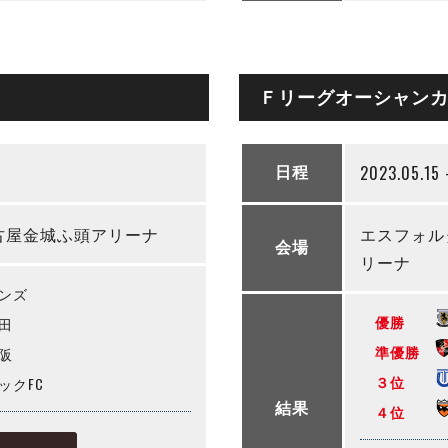
Ｆリーグオーシャンカッ
2023.05.15 
日程
古屋金城ふ頭アリーナ
エスフォル
会場
リーナ
ンズ
優勝
田
準優勝
阪
３位
クFC
結果
４位