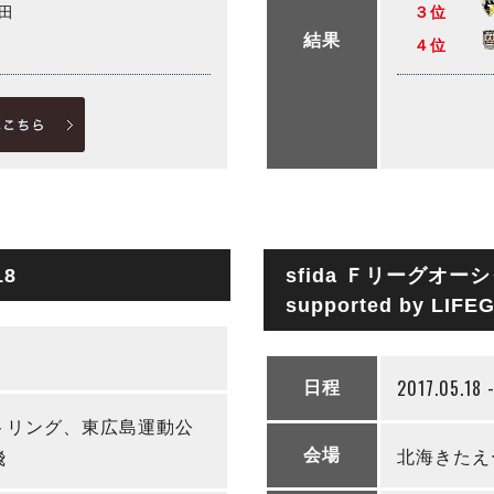
田
３位
結果
４位
18
sfida Ｆリーグオー
supported by LIF
2017.05.18 
日程
トリング、東広島運動公
北海きたえ
飛
会場