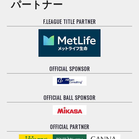
リーグ概要
パートナー
ABOUT US
個人ランキング｜第2PK
ペスカドーラ町田
湘南ベルマーレ
メットライフ生命Ｆ２リーグ
リーグ概要
過去の記録
F.LEAGUE TITLE PARTNER
ARCHIVE
ボアルース長野
名古屋オーシャンズ
試合日程
日本フットサルリーグについて
過去の試合記録
シュライカー大阪
プロジェクト
PROJECT
順位表
大会概要
ボルクバレット北九州
戦績表
リーグ要項
01
ディビジョン1 試合記録
DIVISION
バサジィ大分
警告・退場・出場停止選手
クラブライセンス関連
ABeam AWARD
ディビジョン2 試合記録
OFFICIAL SPONSOR
個人ランキング｜ゴール
アリーナ観戦マナー&ルール
メットライフ生命Ｆ２リーグ
Ｆリーグカップ 試合記録
個人ランキング｜シュート
個人ランキング｜シュート成功率
リーグ統計データ
ヴォスクオーレ仙台
個人ランキング｜第2PK
OFFICIAL BALL SPONSOR
マルバ水戸FC
記念ゴール
リガーレヴィア葛飾
メットライフ生命Ｆリーグカップ 2026
ハットトリック
Y．S．C．C．横浜
02
DIVISION
担当審判員
ヴィンセドール白山
OFFICIAL PARTNER
試合日程・結果
アグレミーナ浜松
大会概要
選手の通算記録（Ｆ１）