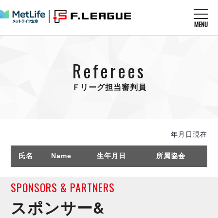
MENU
ニュースを読む
NEWS
Referees
すべてのニュース
試合を観る
MATCHES
リーグ戦
Ｆリーグ担当審判員
リーグカップ
メットライフ生命Ｆ１リーグ
クラブを知る
CLUB
Ｆチャレンジリーグ
U-23選抜
試合日程
クラブ
メットライフ生命Ｆ１リーグ
年月日現在
チケットを買う
順位表
TICKET
チケット
戦績表
氏名
Name
生年月日
所属協会
資
メディア情報
エスポラーダ北海道
警告・退場・出場停止選手
フットサル日本代表
バルドラール浦安
アリーナ情報
ARENA
個人ランキング｜ゴール
SPONSORS & PARTNERS
その他
フウガドールすみだ
個人ランキング｜シュート
スポンサー&
しながわシティ
個人ランキング｜シュート成功率
立川アスレティックFC