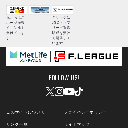
ヴォスクオーレ仙台
マルバ水戸FC
リガーレヴィア葛飾
私たちはス
Ｆリーグは
ポーツ振興
JSCトップ
Y．S．C．C．横浜
くじ助成を
リーグ運営
ヴィンセドール白山
受けていま
助成を受け
す
て開催して
アグレミーナ浜松
います
デウソン神戸
ポルセイド浜田
ミラクルスマイル新居浜
FOLLOW US!
このサイトについて
プライバシーポリシー
リンク一覧
サイトマップ