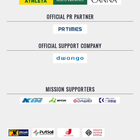
デウソン神戸
アリーナ情報
ポルセイド浜田
チケット情報
OFFICIAL
PR PARTNER
エスポラーダ北海道
ミラクルスマイル新居浜
過去の記録
バルドラール浦安
フウガドールすみだ
しながわシティ
OFFICIAL
SUPPORT COMPANY
立川アスレティックFC
ペスカドーラ町田
湘南ベルマーレ
ボアルース長野
FOLLOW US!
名古屋オーシャンズ
MISSION SUPPORTERS
シュライカー大阪
ボルクバレット北九州
バサジィ大分
選手の通算記録（Ｆ２）