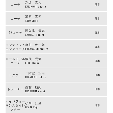
デウソン神戸
刈込 真人
アリーナ情報
コーチ
日本
KARIKOMI Masato
ポルセイド浜田
チケット情報
エスポラーダ北海道
ミラクルスマイル新居浜
瀬戸 真司
過去の記録
コーチ
日本
バルドラール浦安
SETO Shinji
フウガドールすみだ
阿久津 貴志
GKコーチ
日本
しながわシティ
AKUTSU Takashi
立川アスレティックFC
コンディショ
府川 俊一朗
ペスカドーラ町田
日本
ニングコーチ
FUKAWA Shunichiro
湘南ベルマーレ
ロールモデル
鍛代 元気
ボアルース長野
日本
コーチ
KITAI Genki
FOLLOW US!
名古屋オーシャンズ
二階堂 宏治
シュライカー大阪
ドクター
日本
NIKAIDO Hiroharu
ボルクバレット北九州
西村 航紀
バサジィ大分
トレーナー
日本
NISHIMURA Koki
選手の通算記録（Ｆ２）
ハイパフォー
小畑 江至
マンスダイレ
日本
OBATA Koji
クター