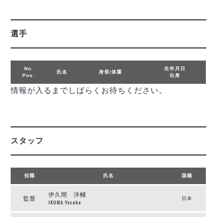
リーグ概要
ABOUT US
個人ランキング｜第2PK
ペスカドーラ町田
湘南ベルマーレ
メットライフ生命Ｆ２リーグ
リーグ概要
過去の記録
ARCHIVE
選手
ボアルース長野
名古屋オーシャンズ
試合日程
日本フットサルリーグについて
過去の試合記録
シュライカー大阪
プロジェクト
PROJECT
順位表
大会概要
No.
生年月日
氏名
身長/体重
ボルクバレット北九州
Pos.
出身
戦績表
リーグ要項
01
ディビジョン1 試合記録
DIVISION
バサジィ大分
情報が入るまでしばらくお待ちください。
警告・退場・出場停止選手
クラブライセンス関連
ABeam AWARD
ディビジョン2 試合記録
個人ランキング｜ゴール
アリーナ観戦マナー&ルール
メットライフ生命Ｆ２リーグ
Ｆリーグカップ 試合記録
個人ランキング｜シュート
個人ランキング｜シュート成功率
リーグ統計データ
ヴォスクオーレ仙台
スタッフ
個人ランキング｜第2PK
マルバ水戸FC
記念ゴール
リガーレヴィア葛飾
メットライフ生命Ｆリーグカップ 2026
役職
氏名
国籍
ハットトリック
Y．S．C．C．横浜
02
DIVISION
担当審判員
ヴィンセドール白山
伊久間 洋輔
試合日程・結果
監督
日本
IKUMA Yosuke
アグレミーナ浜松
大会概要
選手の通算記録（Ｆ１）