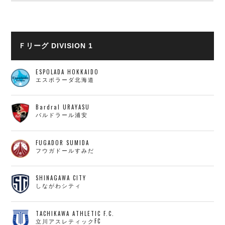
ヴォスクオーレ仙台
マルバ水戸FC
リガーレヴィア葛飾
Y．S．C．C．横浜
Ｆリーグ DIVISION 1
ヴィンセドール白山
アグレミーナ浜松
ESPOLADA HOKKAIDO
エスポラーダ北海道
デウソン神戸
ポルセイド浜田
Bardral URAYASU
ミラクルスマイル新居浜
バルドラール浦安
FUGADOR SUMIDA
フウガドールすみだ
SHINAGAWA CITY
しながわシティ
TACHIKAWA ATHLETIC F.C.
立川アスレティックFC