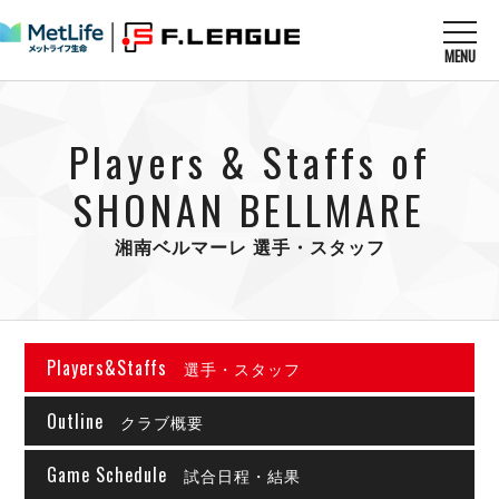
MENU
ニュースを読む
NEWS
Players & Staffs of
すべてのニュース
試合を観る
MATCHES
リーグ戦
SHONAN BELLMARE
リーグカップ
メットライフ生命Ｆ１リーグ
クラブを知る
CLUB
Ｆチャレンジリーグ
湘南ベルマーレ 選手・スタッフ
U-23選抜
試合日程
クラブ
メットライフ生命Ｆ１リーグ
チケットを買う
順位表
TICKET
チケット
戦績表
Players&Staffs
メディア情報
選手・スタッフ
エスポラーダ北海道
警告・退場・出場停止選手
フットサル日本代表
バルドラール浦安
アリーナ情報
ARENA
Outline
個人ランキング｜ゴール
クラブ概要
その他
フウガドールすみだ
個人ランキング｜シュート
しながわシティ
Game Schedule
試合日程・結果
個人ランキング｜シュート成功率
立川アスレティックFC