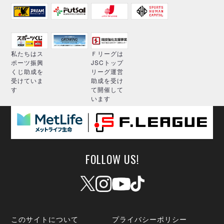
私たちはス
Ｆリーグは
ポーツ振興
JSCトップ
くじ助成を
リーグ運営
受けていま
助成を受け
す
て開催して
います
FOLLOW US!
このサイトについて
プライバシーポリシー