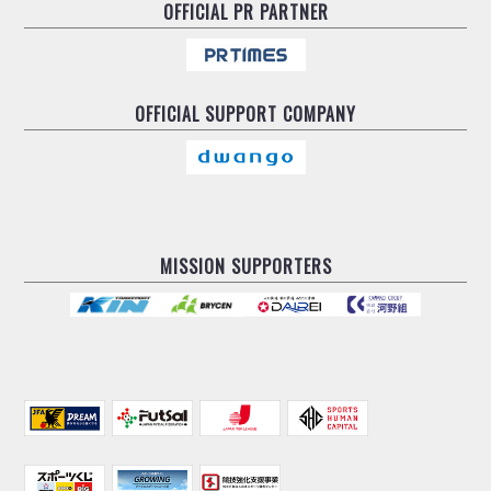
デウソン神戸
OFFICIAL
PR PARTNER
アリーナ情報
ポルセイド浜田
チケット情報
エスポラーダ北海道
ミラクルスマイル新居浜
過去の記録
バルドラール浦安
OFFICIAL
SUPPORT COMPANY
フウガドールすみだ
しながわシティ
立川アスレティックFC
ペスカドーラ町田
湘南ベルマーレ
MISSION SUPPORTERS
ボアルース長野
FOLLOW US!
名古屋オーシャンズ
シュライカー大阪
ボルクバレット北九州
バサジィ大分
選手の通算記録（Ｆ２）