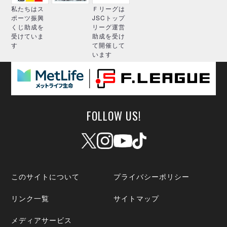
ヴォスクオーレ仙台
私たちはス
Ｆリーグは
マルバ水戸FC
ポーツ振興
JSCトップ
くじ助成を
リーグ運営
リガーレヴィア葛飾
受けていま
助成を受け
Y．S．C．C．横浜
す
て開催して
います
ヴィンセドール白山
アグレミーナ浜松
デウソン神戸
ポルセイド浜田
ミラクルスマイル新居浜
FOLLOW US!
このサイトについて
プライバシーポリシー
リンク一覧
サイトマップ
メディアサービス