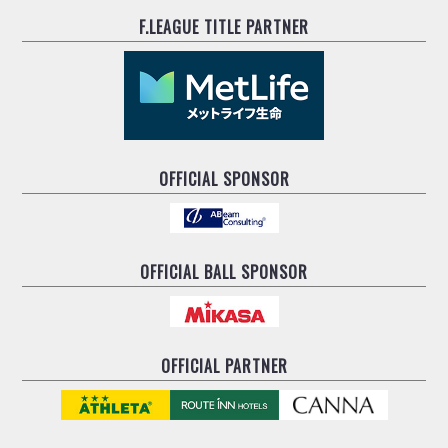
リーグ概要
ABOUT US
個人ランキング｜第2PK
ペスカドーラ町田
F.LEAGUE TITLE PARTNER
湘南ベルマーレ
メットライフ生命Ｆ２リーグ
リーグ概要
過去の記録
ARCHIVE
ボアルース長野
名古屋オーシャンズ
試合日程
日本フットサルリーグについて
過去の試合記録
シュライカー大阪
プロジェクト
PROJECT
順位表
大会概要
ボルクバレット北九州
戦績表
リーグ要項
01
OFFICIAL SPONSOR
ディビジョン1 試合記録
DIVISION
バサジィ大分
警告・退場・出場停止選手
クラブライセンス関連
ABeam AWARD
ディビジョン2 試合記録
個人ランキング｜ゴール
アリーナ観戦マナー&ルール
メットライフ生命Ｆ２リーグ
Ｆリーグカップ 試合記録
個人ランキング｜シュート
OFFICIAL BALL SPONSOR
個人ランキング｜シュート成功率
リーグ統計データ
ヴォスクオーレ仙台
個人ランキング｜第2PK
マルバ水戸FC
記念ゴール
リガーレヴィア葛飾
メットライフ生命Ｆリーグカップ 2026
OFFICIAL PARTNER
ハットトリック
Y．S．C．C．横浜
02
DIVISION
担当審判員
ヴィンセドール白山
試合日程・結果
アグレミーナ浜松
大会概要
選手の通算記録（Ｆ１）