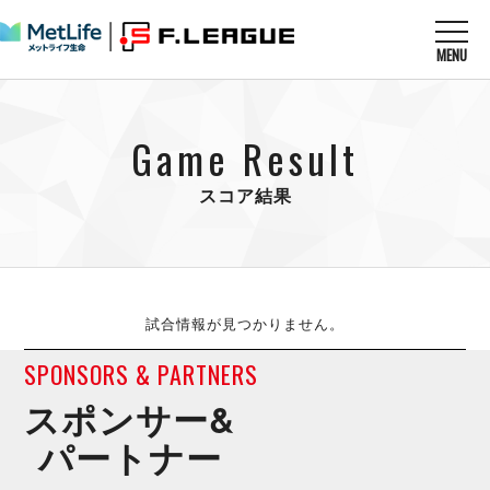
MENU
ニュースを読む
NEWS
Game Result
すべてのニュース
試合を観る
MATCHES
リーグ戦
スコア結果
リーグカップ
メットライフ生命Ｆ１リーグ
クラブを知る
CLUB
Ｆチャレンジリーグ
U-23選抜
試合日程
クラブ
メットライフ生命Ｆ１リーグ
チケットを買う
順位表
TICKET
試合情報が見つかりません。
チケット
戦績表
メディア情報
SPONSORS & PARTNERS
エスポラーダ北海道
警告・退場・出場停止選手
フットサル日本代表
バルドラール浦安
アリーナ情報
スポンサー&
ARENA
個人ランキング｜ゴール
その他
フウガドールすみだ
個人ランキング｜シュート
パートナー
しながわシティ
個人ランキング｜シュート成功率
立川アスレティックFC