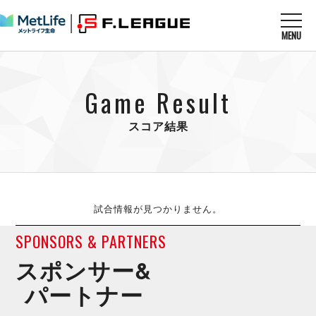
MENU
ニュースを読む
NEWS
Game Result
すべてのニュース
試合を観る
MATCHES
リーグ戦
スコア結果
リーグカップ
メットライフ生命Ｆ１リーグ
クラブを知る
CLUB
Ｆチャレンジリーグ
U-23選抜
試合日程
クラブ
メットライフ生命Ｆ１リーグ
チケットを買う
順位表
TICKET
試合情報が見つかりません。
チケット
戦績表
メディア情報
SPONSORS & PARTNERS
エスポラーダ北海道
警告・退場・出場停止選手
フットサル日本代表
バルドラール浦安
アリーナ情報
スポンサー&
ARENA
個人ランキング｜ゴール
その他
フウガドールすみだ
個人ランキング｜シュート
パートナー
しながわシティ
個人ランキング｜シュート成功率
立川アスレティックFC