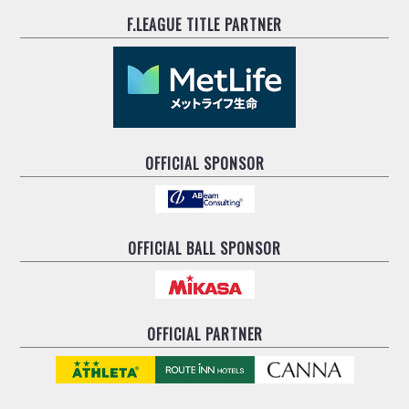
リーグ概要
ABOUT US
個人ランキング｜第2PK
ペスカドーラ町田
F.LEAGUE TITLE PARTNER
湘南ベルマーレ
メットライフ生命Ｆ２リーグ
リーグ概要
過去の記録
ARCHIVE
ボアルース長野
名古屋オーシャンズ
試合日程
日本フットサルリーグについて
過去の試合記録
シュライカー大阪
プロジェクト
PROJECT
順位表
大会概要
ボルクバレット北九州
戦績表
リーグ要項
01
OFFICIAL SPONSOR
ディビジョン1 試合記録
DIVISION
バサジィ大分
警告・退場・出場停止選手
クラブライセンス関連
ABeam AWARD
ディビジョン2 試合記録
個人ランキング｜ゴール
アリーナ観戦マナー&ルール
メットライフ生命Ｆ２リーグ
Ｆリーグカップ 試合記録
個人ランキング｜シュート
OFFICIAL BALL SPONSOR
個人ランキング｜シュート成功率
リーグ統計データ
ヴォスクオーレ仙台
個人ランキング｜第2PK
マルバ水戸FC
記念ゴール
リガーレヴィア葛飾
メットライフ生命Ｆリーグカップ 2026
OFFICIAL PARTNER
ハットトリック
Y．S．C．C．横浜
02
DIVISION
担当審判員
ヴィンセドール白山
試合日程・結果
アグレミーナ浜松
大会概要
選手の通算記録（Ｆ１）