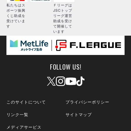
ヴォスクオーレ仙台
私たちはス
Ｆリーグは
マルバ水戸FC
ポーツ振興
JSCトップ
くじ助成を
リーグ運営
リガーレヴィア葛飾
受けていま
助成を受け
Y．S．C．C．横浜
す
て開催して
います
ヴィンセドール白山
アグレミーナ浜松
デウソン神戸
ポルセイド浜田
ミラクルスマイル新居浜
FOLLOW US!
このサイトについて
プライバシーポリシー
リンク一覧
サイトマップ
メディアサービス