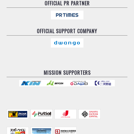
デウソン神戸
OFFICIAL
PR PARTNER
アリーナ情報
ポルセイド浜田
チケット情報
エスポラーダ北海道
ミラクルスマイル新居浜
過去の記録
バルドラール浦安
OFFICIAL
SUPPORT COMPANY
フウガドールすみだ
しながわシティ
立川アスレティックFC
ペスカドーラ町田
湘南ベルマーレ
MISSION SUPPORTERS
ボアルース長野
FOLLOW US!
名古屋オーシャンズ
シュライカー大阪
ボルクバレット北九州
バサジィ大分
選手の通算記録（Ｆ２）