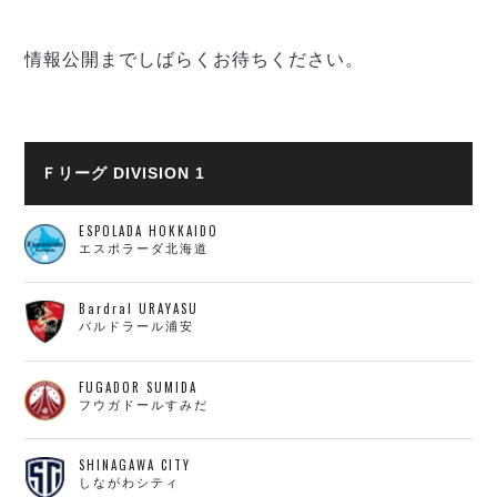
リーグ概要
ABOUT US
個人ランキング｜第2PK
ペスカドーラ町田
湘南ベルマーレ
メットライフ生命Ｆ２リーグ
情報公開までしばらくお待ちください。
リーグ概要
過去の記録
ARCHIVE
ボアルース長野
名古屋オーシャンズ
試合日程
日本フットサルリーグについて
過去の試合記録
シュライカー大阪
プロジェクト
PROJECT
順位表
大会概要
Ｆリーグ DIVISION 1
ボルクバレット北九州
戦績表
リーグ要項
01
ディビジョン1 試合記録
DIVISION
バサジィ大分
警告・退場・出場停止選手
クラブライセンス関連
ABeam AWARD
ESPOLADA HOKKAIDO
ディビジョン2 試合記録
個人ランキング｜ゴール
アリーナ観戦マナー&ルール
エスポラーダ北海道
メットライフ生命Ｆ２リーグ
Ｆリーグカップ 試合記録
個人ランキング｜シュート
個人ランキング｜シュート成功率
Bardral URAYASU
リーグ統計データ
ヴォスクオーレ仙台
バルドラール浦安
個人ランキング｜第2PK
マルバ水戸FC
記念ゴール
リガーレヴィア葛飾
メットライフ生命Ｆリーグカップ 2026
FUGADOR SUMIDA
フウガドールすみだ
ハットトリック
Y．S．C．C．横浜
02
DIVISION
担当審判員
ヴィンセドール白山
試合日程・結果
SHINAGAWA CITY
アグレミーナ浜松
大会概要
しながわシティ
選手の通算記録（Ｆ１）