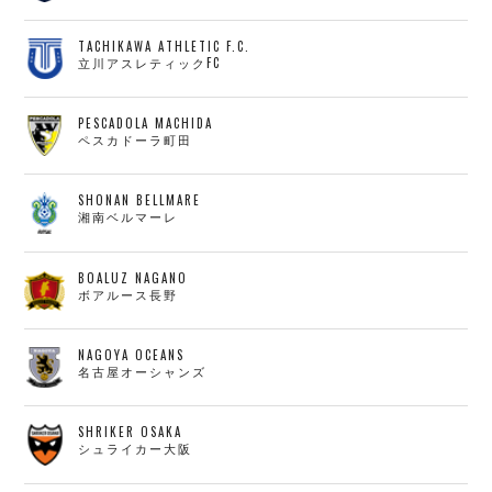
デウソン神戸
アリーナ情報
ポルセイド浜田
チケット情報
TACHIKAWA ATHLETIC F.C.
エスポラーダ北海道
立川アスレティックFC
ミラクルスマイル新居浜
過去の記録
バルドラール浦安
フウガドールすみだ
PESCADOLA MACHIDA
ペスカドーラ町田
しながわシティ
立川アスレティックFC
SHONAN BELLMARE
ペスカドーラ町田
湘南ベルマーレ
湘南ベルマーレ
ボアルース長野
BOALUZ NAGANO
FOLLOW US!
名古屋オーシャンズ
ボアルース長野
シュライカー大阪
ボルクバレット北九州
NAGOYA OCEANS
名古屋オーシャンズ
バサジィ大分
選手の通算記録（Ｆ２）
SHRIKER OSAKA
シュライカー大阪