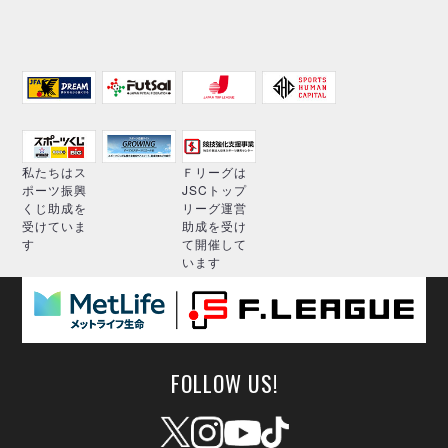
私たちはス
Ｆリーグは
ポーツ振興
JSCトップ
くじ助成を
リーグ運営
受けていま
助成を受け
す
て開催して
います
FOLLOW US!