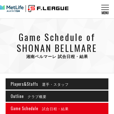
MENU
ニュースを読む
NEWS
Game Schedule of
すべてのニュース
試合を観る
MATCHES
リーグ戦
SHONAN BELLMARE
リーグカップ
メットライフ生命Ｆ１リーグ
クラブを知る
CLUB
Ｆチャレンジリーグ
湘南ベルマーレ 試合日程・結果
U-23選抜
試合日程
クラブ
メットライフ生命Ｆ１リーグ
チケットを買う
順位表
TICKET
チケット
戦績表
Players&Staffs
メディア情報
選手・スタッフ
エスポラーダ北海道
警告・退場・出場停止選手
フットサル日本代表
バルドラール浦安
アリーナ情報
ARENA
Outline
個人ランキング｜ゴール
クラブ概要
その他
フウガドールすみだ
個人ランキング｜シュート
しながわシティ
Game Schedule
試合日程・結果
個人ランキング｜シュート成功率
立川アスレティックFC