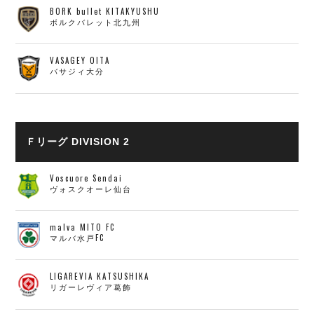
ヴォスクオーレ仙台
BORK bullet KITAKYUSHU
マルバ水戸FC
ボルクバレット北九州
リガーレヴィア葛飾
Y．S．C．C．横浜
VASAGEY OITA
バサジィ大分
ヴィンセドール白山
アグレミーナ浜松
デウソン神戸
ポルセイド浜田
Ｆリーグ DIVISION 2
ミラクルスマイル新居浜
Voscuore Sendai
ヴォスクオーレ仙台
malva MITO FC
マルバ水戸FC
LIGAREVIA KATSUSHIKA
リガーレヴィア葛飾