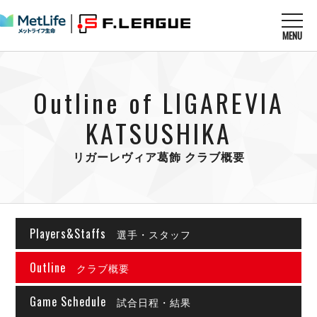
MENU
ニュースを読む
NEWS
Outline of LIGAREVIA
すべてのニュース
試合を観る
MATCHES
リーグ戦
KATSUSHIKA
リーグカップ
メットライフ生命Ｆ１リーグ
クラブを知る
CLUB
Ｆチャレンジリーグ
リガーレヴィア葛飾 クラブ概要
U-23選抜
試合日程
クラブ
メットライフ生命Ｆ１リーグ
チケットを買う
順位表
TICKET
チケット
戦績表
Players&Staffs
メディア情報
選手・スタッフ
エスポラーダ北海道
警告・退場・出場停止選手
フットサル日本代表
バルドラール浦安
アリーナ情報
ARENA
Outline
個人ランキング｜ゴール
クラブ概要
その他
フウガドールすみだ
個人ランキング｜シュート
しながわシティ
Game Schedule
試合日程・結果
個人ランキング｜シュート成功率
立川アスレティックFC