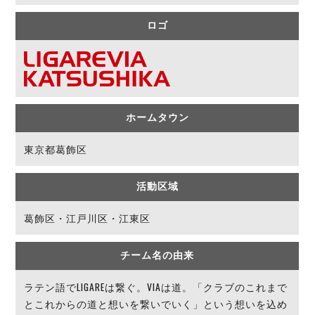
デウソン神戸
アリーナ情報
ポルセイド浜田
ロゴ
チケット情報
エスポラーダ北海道
ミラクルスマイル新居浜
過去の記録
バルドラール浦安
フウガドールすみだ
しながわシティ
立川アスレティックFC
ホームタウン
ペスカドーラ町田
東京都葛飾区
湘南ベルマーレ
ボアルース長野
FOLLOW US!
名古屋オーシャンズ
活動区域
シュライカー大阪
葛飾区・江戸川区・江東区
ボルクバレット北九州
バサジィ大分
チーム名の由来
選手の通算記録（Ｆ２）
ラテン語でLIGAREは繋ぐ。VIAは道。「クラブのこれまで
とこれからの道と想いを繋いでいく」という想いを込め