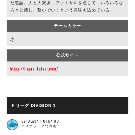
ヴォスクオーレ仙台
た造語。人と人繋ぎ、フットサルを通して、いろいろな
マルバ水戸FC
方々と接し、繋いでいくという意味も込めている。
リガーレヴィア葛飾
Y．S．C．C．横浜
チームカラー
ヴィンセドール白山
赤
アグレミーナ浜松
デウソン神戸
公式サイト
ポルセイド浜田
ミラクルスマイル新居浜
https://ligare-futsal.com/
Ｆリーグ DIVISION 1
ESPOLADA HOKKAIDO
エスポラーダ北海道