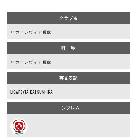
リーグ概要
ABOUT US
個人ランキング｜第2PK
ペスカドーラ町田
湘南ベルマーレ
メットライフ生命Ｆ２リーグ
リーグ概要
クラブ名
過去の記録
ARCHIVE
ボアルース長野
リガーレヴィア葛飾
名古屋オーシャンズ
試合日程
日本フットサルリーグについて
過去の試合記録
シュライカー大阪
プロジェクト
PROJECT
順位表
大会概要
ボルクバレット北九州
呼 称
戦績表
リーグ要項
01
ディビジョン1 試合記録
DIVISION
バサジィ大分
警告・退場・出場停止選手
クラブライセンス関連
ABeam AWARD
リガーレヴィア葛飾
ディビジョン2 試合記録
個人ランキング｜ゴール
アリーナ観戦マナー&ルール
メットライフ生命Ｆ２リーグ
Ｆリーグカップ 試合記録
個人ランキング｜シュート
英文表記
個人ランキング｜シュート成功率
リーグ統計データ
ヴォスクオーレ仙台
LIGAREVIA KATSUSHIKA
個人ランキング｜第2PK
マルバ水戸FC
記念ゴール
リガーレヴィア葛飾
メットライフ生命Ｆリーグカップ 2026
エンブレム
ハットトリック
Y．S．C．C．横浜
02
DIVISION
担当審判員
ヴィンセドール白山
試合日程・結果
アグレミーナ浜松
大会概要
選手の通算記録（Ｆ１）